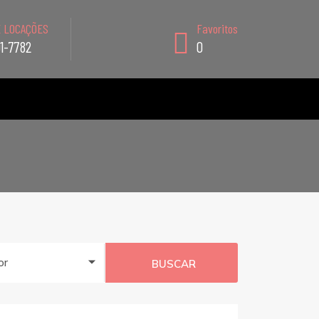
E LOCAÇÕES
Favoritos
91-7782
0
or
BUSCAR