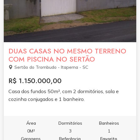
DUAS CASAS NO MESMO TERRENO
COM PISCINA NO SERTÃO
Sertão do Trombudo - Itapema - SC
R$ 1.150.000,00
Casa dos fundos 50m², com 2 dormitórios, sala e
cozinha conjugados e 1 banheiro.
Área
Dormitórios
Banheiros
0M²
3
1
Garagens
Referência
Favorito