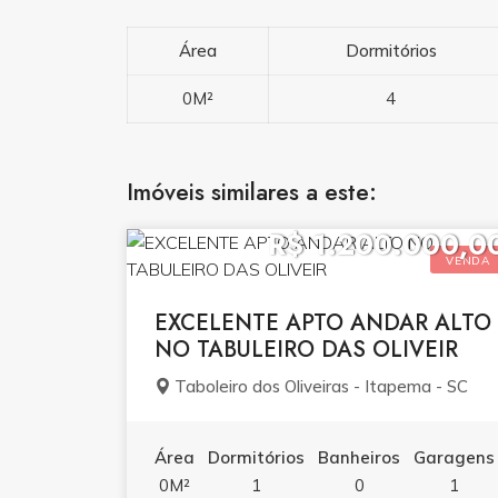
Área
Dormitórios
0M²
4
Imóveis similares a este:
R$ 1.200.000,0
VENDA
EXCELENTE APTO ANDAR ALTO
NO TABULEIRO DAS OLIVEIR
Taboleiro dos Oliveiras - Itapema - SC
Área
Dormitórios
Banheiros
Garagens
0M²
1
0
1