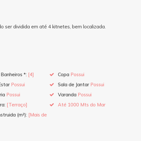
o ser dividida em até 4 kitnetes, bem localizada.
 Banheiros *:
[4]
Copa
Possui
Estar
Possui
Sala de Jantar
Possui
ria
Possui
Varanda
Possui
ra:
[Terraço]
Até 1000 Mts do Mar
struida (m²):
[Mais de