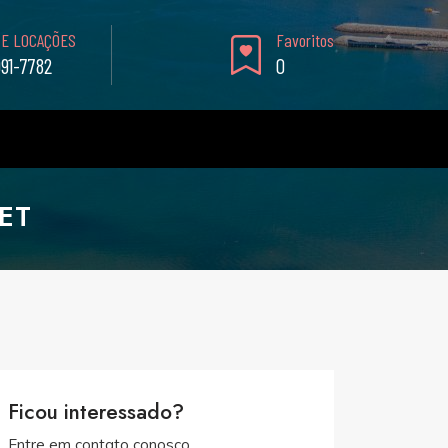
 E LOCAÇÕES
Favoritos
991-7782
0
ET
Ficou interessado?
Entre em contato conosco