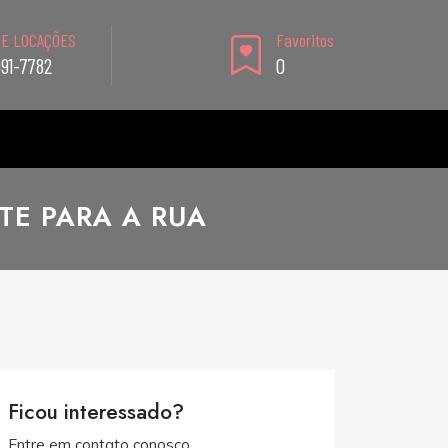
 E LOCAÇÕES
Favoritos
991-7782
0
E PARA A RUA
Ficou interessado?
Entre em contato conosco